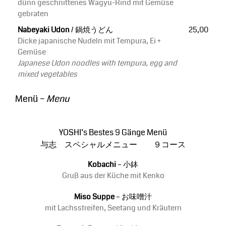
dünn geschnittenes Wagyu-Rind mit Gemüse
gebraten
Nabeyaki Udon
/ 鍋焼うどん
25,00
Dicke japanische Nudeln mit Tempura, Ei +
Gemüse
Japanese Udon noodles with tempura, egg and
mixed vegetables
Menü –
Menu
YOSHI’s Bestes 9 Gänge Menü
与志 スペシャルメニュー ９コース
Kobachi
– 小鉢
Gruß aus der Küche mit Kenko
Miso Suppe
– お味噌汁
mit Lachsstreifen, Seetang und Kräutern