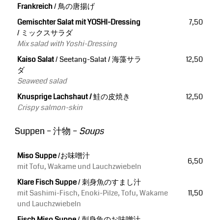
Frankreich
/ 鳥の唐揚げ
Gemischter Salat mit YOSHI-Dressing
7,50
/ ミックスサラダ
Mix salad with Yoshi-Dressing
Kaiso Salat
/ Seetang-Salat / 海藻サラ
12,50
ダ
Seaweed salad
Knusprige Lachshaut /
鮭の皮焼き
12,50
Crispy salmon-skin
Suppen – 汁物 –
Soups
Miso Suppe
/お味噌汁
6,50
mit Tofu, Wakame und Lauchzwiebeln
Klare Fisch Suppe
/ 刺身魚のすまし汁
mit Sashimi-Fisch, Enoki-Pilze, Tofu, Wakame
11,50
und Lauchzwiebeln
Fisch Miso Suppe
/ 刺身魚のお味噌汁