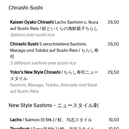
Chirashi-Sushi
Kaisen Oyako Chirashi
Lachs Sashimi u. Ikura
29,50
auf Sushi-Reis / 鮭といくらの海鮮親子ちらし
Salmon over sushi rice
Chirashi Sushi
5 verschiedene Sashimi,
29,50
Masago und Tobiko auf Sushi-Reis / ちらし寿
司
5 different sashimi over sushi rice
Yoko’s New Style Chirashi
/ ちらし寿司ニュー
29,50
スタイル
Sashimi, Masago, Tobiko, Avocado und Salat
auf Sushi-Reis
New Style Sashimi – ニュースタイル刺
Lachs
/ Salmon (6 Stk.) / 鮭、与志スタイル
19,50
Thunfisch
/ Tuna (6 Stk.) / 鮪、与志スタイル
19,50