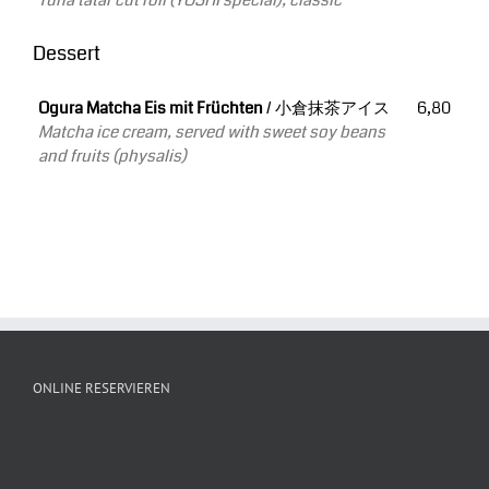
Tuna tatar cut roll (YOSHI special), classic
Dessert
Ogura Matcha Eis mit Früchten
/ 小倉抹茶アイス
6,80
Matcha ice cream, served with sweet soy beans
and fruits (physalis)
ONLINE RESERVIEREN