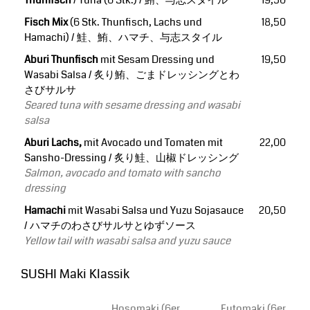
Fisch Mix
(6 Stk. Thunfisch, Lachs und
18,50
Hamachi) / 鮭、鮪、ハマチ、与志スタイル
Aburi Thunfisch
mit Sesam Dressing und
19,50
Wasabi Salsa / 炙り鮪、ごまドレッシングとわ
さびサルサ
Seared tuna with sesame dressing and wasabi
salsa
Aburi Lachs,
mit Avocado und Tomaten mit
22,00
Sansho-Dressing / 炙り鮭、山椒ドレッシング
Salmon, avocado and tomato with sancho
dressing
Hamachi
mit Wasabi Salsa und Yuzu Sojasauce
20,50
/ ハマチのわさびサルサとゆずソース
Yellow tail with wasabi salsa and yuzu sauce
SUSHI Maki Klassik
Hosomaki (6er
Futomaki (6er