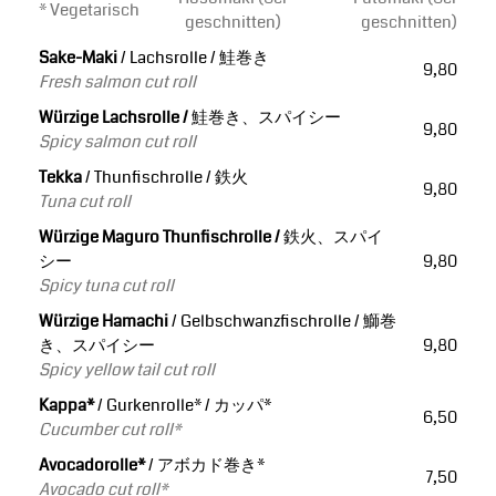
* Vegetarisch
geschnitten)
geschnitten)
Sake-Maki
/ Lachsrolle / 鮭巻き
9,80
Fresh salmon cut roll
Würzige Lachsrolle /
鮭巻き、スパイシー
9,80
Spicy salmon cut roll
Tekka
/ Thunfischrolle / 鉄火
9,80
Tuna cut roll
Würzige Maguro Thunfischrolle /
鉄火、スパイ
シー
9,80
Spicy tuna cut roll
Würzige Hamachi
/ Gelbschwanzfischrolle / 鰤巻
き、スパイシー
9,80
Spicy yellow tail cut roll
Kappa*
/ Gurkenrolle* / カッパ*
6,50
Cucumber cut roll*
Avocadorolle*
/ アボカド巻き*
7,50
Avocado cut roll*