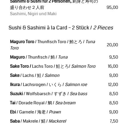
Sashimi & Sushi für 2 Personen,
刺身と寿司の
盛り合わせ２人前
95,00
Sashimi, Nigiri und Maki
Sushi & Sashimi à la Card
– 2 Stück /
2 Pieces
Maguro Toro
/ Thunfisch Toro / 鮪とろ /
Tuna
20,00
Toro
Maguro
/ Thunfisch / 鮪 /
Tuna
9,50
Sake Toro /
Lachs Toro / 鮭とろ/
Salmon Toro
16,00
Sake
/ Lachs / 鮭 /
Salmon
9,00
Ikura
/ Lachsrogen / いくら /
Salmon roe
12,00
Suzuki
/ Wolfsbarsch / すずき /
Sea bass
8,50
Tai
/ Dorade Royal / 鯛 /
Sea bream
8,50
Ebi
/ Garnele / 海老 /
Prawn
9,00
Saba
/ Makrele / 鯖 /
Mackerel
7,50