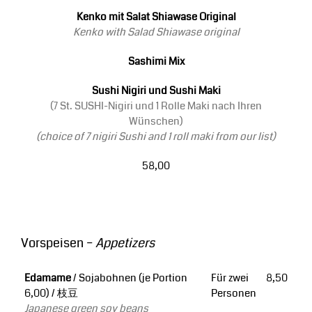
Kenko mit Salat Shiawase Original
Kenko with Salad Shiawase original
Sashimi Mix
Sushi Nigiri und Sushi Maki
(7 St. SUSHI-Nigiri und 1 Rolle Maki nach Ihren
Wünschen)
(choice of 7 nigiri Sushi and 1 roll maki from our list)
58,00
Vorspeisen –
Appetizers
Edamame
/ Sojabohnen (je Portion
Für zwei
8,50
6,00) / 枝豆
Personen
Japanese green soy beans