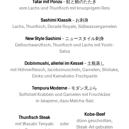
Tatar mit Ponzu
– 鮭と鮪のたたき
vom Lachs und Thunfisch mit knusprigem Reis
Sashimi Klassik
– お刺身
Lachs, Thunfisch, Dorade Royale, Süßwassergarnelen
New Style Sashimi
– ニュースタイル刺身
Gelbschwanzfisch, Thunfisch und Lachs mit Yoshi-
Salsa
Dobinmushi, allerlei im Kessel
– 土瓶蒸し
mit Hühnerfleisch, Jacobsmuscheln, Garnelen, Shiitake,
Ginko und Kamaboko-Fischpaste
Tempura Moderne
– モダン天ぷら
Softshell Krabben und Garnelen mit Frischkäse
in Jalapeno, dazu Matcha-Salz
Kobe-Beef
Thunfisch Steak
dünn geschnitten,
mit Wasabi-Teriyaki
oder
Steak-Art gebraten