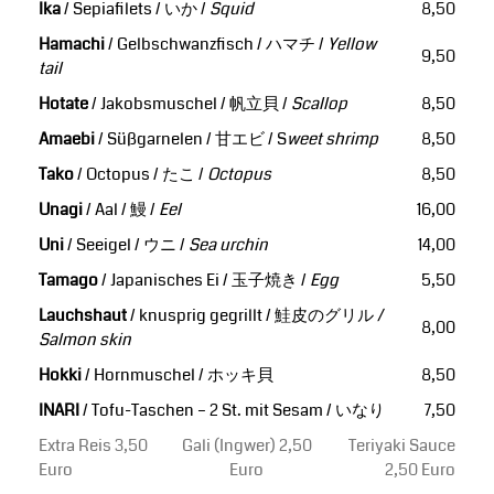
Ika
/ Sepiafilets / いか /
Squid
8,50
Hamachi
/ Gelbschwanzfisch / ハマチ /
Yellow
9,50
tail
Hotate
/ Jakobsmuschel / 帆立貝 /
Scallop
8,50
Amaebi
/ Süßgarnelen / 甘エビ / S
weet shrimp
8,50
Tako
/ Octopus / たこ /
Octopus
8,50
Unagi
/ Aal / 鰻 /
Eel
16,00
Uni
/ Seeigel / ウニ /
Sea urchin
14,00
Tamago
/ Japanisches Ei / 玉子焼き /
Egg
5,50
Lauchshaut
/ knusprig gegrillt / 鮭皮のグリル
/
8,00
Salmon skin
Hokki
/ Hornmuschel / ホッキ貝
8,50
INARI
/ Tofu-Taschen – 2 St. mit Sesam / いなり
7,50
Extra Reis 3,50
Gali (Ingwer) 2,50
Teriyaki Sauce
Euro
Euro
2,50 Euro