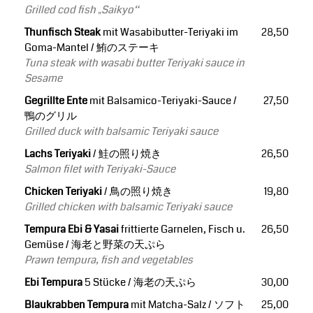
Grilled cod fish „Saikyo“
Thunfisch Steak
mit Wasabibutter-Teriyaki im
28,50
Goma-Mantel / 鮪のステーキ
Tuna steak with wasabi butter Teriyaki sauce in
Sesame
Gegrillte Ente
mit Balsamico-Teriyaki-Sauce /
27,50
鴨のグリル
Grilled duck with balsamic Teriyaki sauce
Lachs Teriyaki
/ 鮭の照り焼き
26,50
Salmon filet with Teriyaki-Sauce
Chicken Teriyaki
/ 鳥の照り焼き
19,80
Grilled chicken with balsamic Teriyaki sauce
Tempura Ebi & Yasai
frittierte Garnelen, Fisch u.
26,50
Gemüse / 海老と野菜の天ぷら
Prawn tempura, fish and vegetables
Ebi Tempura
5 Stücke / 海老の天ぷら
30,00
Blaukrabben Tempura
mit Matcha-Salz / ソフト
25,00