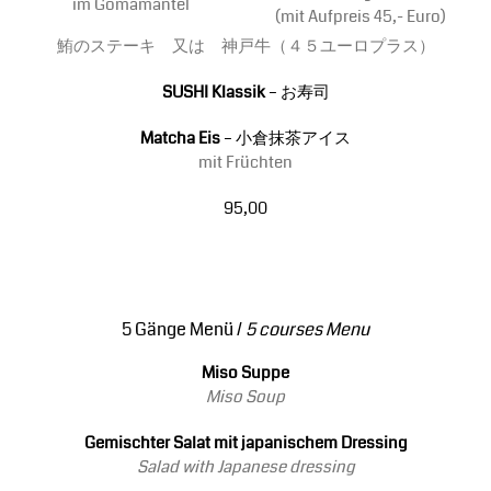
im Gomamantel
(mit Aufpreis 45,- Euro)
鮪のステーキ 又は 神戸牛（４５ユーロプラス）
SUSHI Klassik
– お寿司
Matcha Eis
– 小倉抹茶アイス
mit Früchten
95,00
5 Gänge Menü /
5 courses Menu
Miso Suppe
Miso Soup
Gemischter Salat mit japanischem Dressing
Salad with Japanese dressing