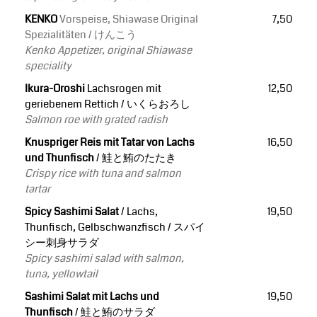
KENKO
Vorspeise, Shiawase Original
7,50
Spezialitäten / けんこう
Kenko Appetizer, original Shiawase
speciality
Ikura-Oroshi
Lachsrogen mit
12,50
geriebenem Rettich / いくらおろし
Salmon roe with grated radish
Knuspriger Reis mit Tatar von Lachs
16,50
und Thunfisch
/ 鮭と鮪のたたき
Crispy rice with tuna and salmon
tartar
Spicy Sashimi Salat
/ Lachs,
19,50
Thunfisch, Gelbschwanzfisch / スパイ
シー刺身サラダ
Spicy sashimi salad with salmon,
tuna, yellowtail
Sashimi Salat mit Lachs und
19,50
Thunfisch
/ 鮭と鮪のサラダ