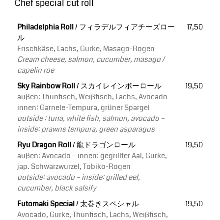
Chef special cut roll
Philadelphia Roll
/ フィラデルフィアチーズロー
17,50
ル
Frischkäse, Lachs, Gurke, Masago-Rogen
Cream cheese, salmon, cucumber, masago /
capelin roe
Sky Rainbow Roll
/ スカイレインボーロール
19,50
außen: Thunfisch, Weißfisch, Lachs, Avocado –
innen: Garnele-Tempura, grüner Spargel
outside : tuna, white fish, salmon, avocado –
inside: prawns tempura, green asparagus
Ryu Dragon Roll
/ 龍ドラゴンロール
19,50
außen: Avocado – innen: gegrillter Aal, Gurke,
jap. Schwarzwurzel, Tobiko-Rogen
outside: avocado – inside: grilled eel,
cucumber, black salsify
Futomaki Special
/ 太巻きスペシャル
19,50
Avocado, Gurke, Thunfisch, Lachs, Weißfisch,