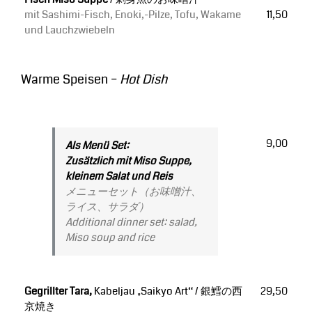
mit Sashimi-Fisch, Enoki,-Pilze, Tofu, Wakame
11,50
und Lauchzwiebeln
Warme Speisen –
Hot Dish
9,00
Als Menü Set:
Zusätzlich mit Miso Suppe,
kleinem Salat und Reis
メニューセット（お味噌汁、
ライス、サラダ）
Additional dinner set: salad,
Miso soup and rice
Gegrillter Tara,
Kabeljau „Saikyo Art“ / 銀鱈の西
29,50
京焼き