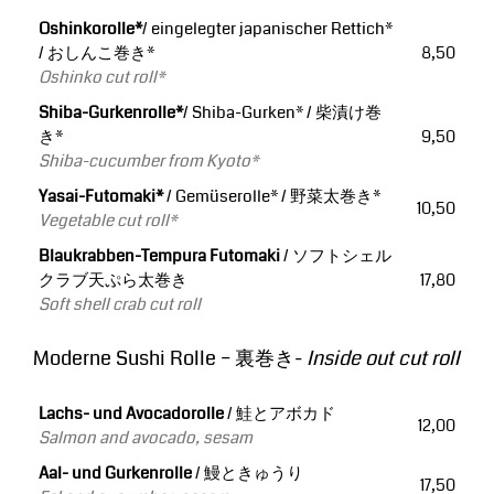
Oshinkorolle*
/ eingelegter japanischer Rettich*
/ おしんこ巻き*
8,50
Oshinko cut roll*
Shiba-Gurkenrolle*
/ Shiba-Gurken* / 柴漬け巻
き*
9,50
Shiba-cucumber from Kyoto*
Yasai-Futomaki*
/ Gemüserolle* / 野菜太巻き*
10,50
Vegetable cut roll*
Blaukrabben-Tempura Futomaki
/ ソフトシェル
クラブ天ぷら太巻き
17,80
Soft shell crab cut roll
Moderne Sushi Rolle – 裏巻き-
Inside out cut roll
Lachs- und Avocadorolle
/ 鮭とアボカド
12,00
Salmon and avocado, sesam
Aal- und Gurkenrolle
/ 鰻ときゅうり
17,50