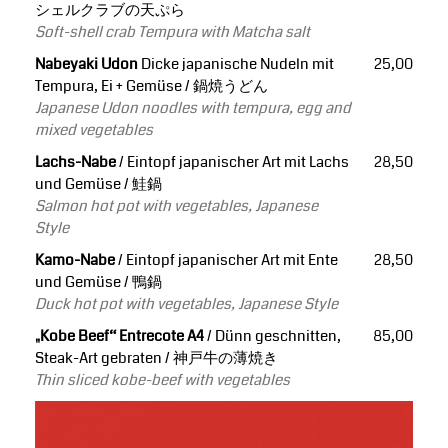
シェルクラブの天ぷら
Soft-shell crab Tempura with Matcha salt
Nabeyaki Udon
Dicke japanische Nudeln mit
25,00
Tempura, Ei + Gemüse / 鍋焼うどん
Japanese Udon noodles with tempura, egg and
mixed vegetables
Lachs-Nabe
/ Eintopf japanischer Art mit Lachs
28,50
und Gemüse / 鮭鍋
Salmon hot pot with vegetables, Japanese
Style
Kamo-Nabe
/ Eintopf japanischer Art mit Ente
28,50
und Gemüse / 鴨鍋
Duck hot pot with vegetables, Japanese Style
„Kobe Beef“ Entrecote A4
/ Dünn geschnitten,
85,00
Steak-Art gebraten / 神戸牛の薄焼き
Thin sliced kobe-beef with vegetables