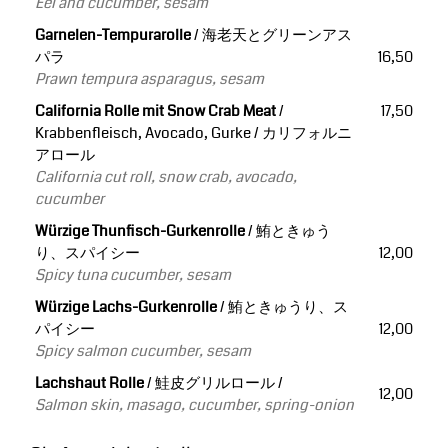
Eel and cucumber, sesam
Garnelen-Tempurarolle
/ 海老天とグリーンアス
パラ
16,50
Prawn tempura asparagus, sesam
California Rolle mit Snow Crab Meat
/
17,50
Krabbenfleisch, Avocado, Gurke / カリフォルニ
アロール
California cut roll, snow crab, avocado,
cucumber
Würzige Thunfisch-Gurkenrolle
/ 鮪ときゅう
り、スパイシー
12,00
Spicy tuna cucumber, sesam
Würzige Lachs-Gurkenrolle
/ 鮪ときゅうり、ス
パイシー
12,00
Spicy salmon cucumber, sesam
Lachshaut Rolle
/ 鮭皮グリルロール /
12,00
Salmon skin, masago, cucumber, spring-onion