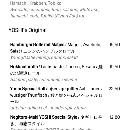
Hamachi, Krabben, Tobiko
Avocado, cucumber, tuna, salmon, white fish,
hamachi, crab, Tobiko (Flying fish) roe
YOSHI’s Original
Hamburger Rolle mit Matjes
/ Matjes, Zwiebeln,
15,50
Salat /
ニシンのハンブルクロール
Young/Matie hering, onions, salad
Hokkaidorolle
/ Lachspaste, Gurken, Sesam / 鮭
10,50
の北海道ロール
Salmon paste, cucumber, sesame
Yoshi Special Roll
außen: gegrillter Aal – innen:
22,50
würziger Thunfisch /
鰻と鮪の与志スペシャルロ
ール
outside: grilled eel – inside: spicy tuna
Negitoro-Maki YOSHI Special Style
/ ネギトロ巻
12,80
き、与志スタイル