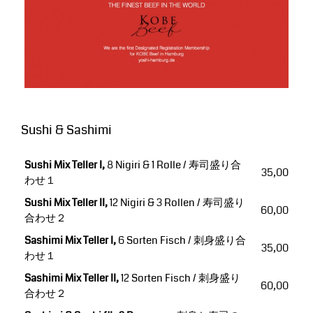
Sushi & Sashimi
Sushi Mix Teller I,
8 Nigiri & 1 Rolle / 寿司盛り合
35,00
わせ１
Sushi Mix Teller II,
12 Nigiri & 3 Rollen / 寿司盛り
60,00
合わせ２
Sashimi Mix Teller I,
6 Sorten Fisch / 刺身盛り合
35,00
わせ１
Sashimi Mix Teller II,
12 Sorten Fisch / 刺身盛り
60,00
合わせ２