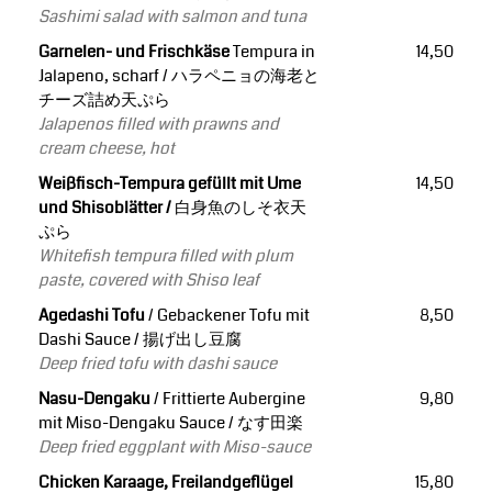
Sashimi salad with salmon and tuna
Garnelen- und Frischkäse
Tempura in
14,50
Jalapeno, scharf /
ハラペニョの海老と
チーズ詰め天ぷら
Jalapenos filled with prawns and
cream cheese, hot
Weißfisch-Tempura gefüllt mit Ume
14,50
und Shisoblätter /
白身魚のしそ衣天
ぷら
Whitefish tempura filled with plum
paste, covered with Shiso leaf
Agedashi Tofu
/ Gebackener Tofu mit
8,50
Dashi Sauce / 揚げ出し豆腐
Deep fried tofu with dashi sauce
Nasu-Dengaku
/ Frittierte Aubergine
9,80
mit Miso-Dengaku Sauce / なす田楽
Deep fried eggplant with Miso-sauce
Chicken Karaage, Freilandgeflügel
15,80