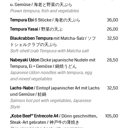
u. Gemüse / 海老と野菜の天ぷら
Prawn tempura, fish and vegetables
Tempura Ebi
6 Stücke / 海老の天ぷら
36,00
Tempura Yasai
/ 野菜の天ぷ
26,00
Blaukrabben Tempura
mit Matcha-Salz / ソフ
32,50
トシェルクラブの天ぷら
Soft-shell crab Tempura with Matcha salt
Nabeyaki Udon
Dicke japanische Nudeln mit
28,50
Tempura, Ei + Gemüse / 鍋焼うどん
Japanese Udon noodles with tempura, egg
and mixed vegetables
Lachs-Nabe
/ Eintopf japanischer Art mit Lachs
32,50
und Gemüse / 鮭鍋
Salmon hot pot with vegetables, Japanese
Style
„Kobe Beef“ Entrecote A4
/ Dünn geschnitten,
105,00
Steak-Art gebraten / 神戸牛の薄焼き