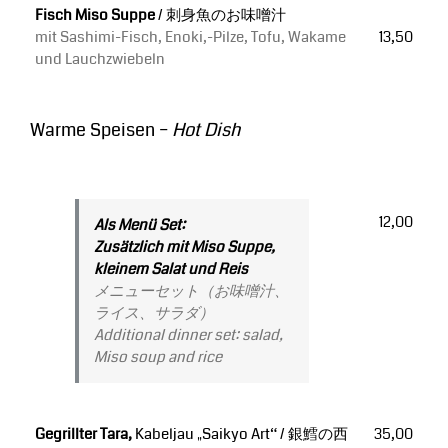
Fisch Miso Suppe
/ 刺身魚のお味噌汁
mit Sashimi-Fisch, Enoki,-Pilze, Tofu, Wakame
13,50
und Lauchzwiebeln
Warme Speisen –
Hot Dish
12,00
Als Menü Set:
Zusätzlich mit Miso Suppe,
kleinem Salat und Reis
メニューセット（お味噌汁、
ライス、サラダ）
Additional dinner set: salad,
Miso soup and rice
Gegrillter Tara,
Kabeljau „Saikyo Art“ / 銀鱈の西
35,00