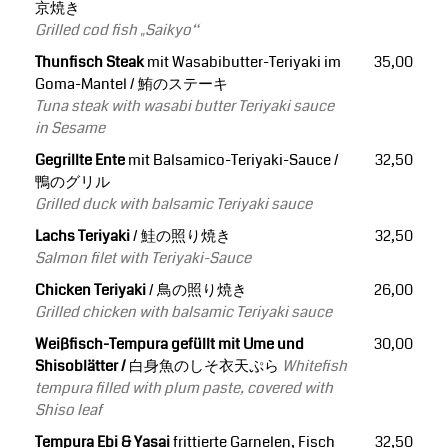
京焼き
Grilled cod fish „Saikyo“
Thunfisch Steak
mit Wasabibutter-Teriyaki im
35,00
Goma-Mantel / 鮪のステーキ
Tuna steak with wasabi butter Teriyaki sauce
in Sesame
Gegrillte Ente
mit Balsamico-Teriyaki-Sauce /
32,50
鴨のグリル
Grilled duck with balsamic Teriyaki sauce
Lachs Teriyaki
/ 鮭の照り焼き
32,50
Salmon filet with Teriyaki-Sauce
Chicken Teriyaki
/ 鳥の照り焼き
26,00
Grilled chicken with balsamic Teriyaki sauce
Weißfisch-Tempura gefüllt mit Ume und
30,00
Shisoblätter /
白身魚のしそ衣天ぷら
Whitefish
tempura filled with plum paste, covered with
Shiso leaf
Tempura Ebi & Yasai
frittierte Garnelen, Fisch
32,50