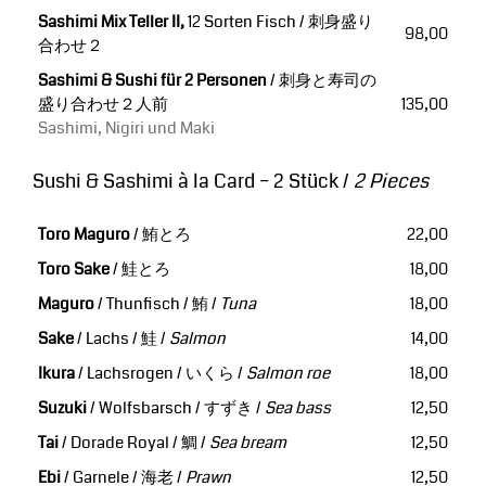
Sashimi Mix Teller II,
12 Sorten Fisch / 刺身盛り
98,00
合わせ２
Sashimi & Sushi für 2 Personen
/ 刺身と寿司の
盛り合わせ２人前
135,00
Sashimi, Nigiri und Maki
Sushi & Sashimi à la Card
– 2 Stück /
2 Pieces
Toro Maguro
/ 鮪とろ
22,00
Toro Sake
/ 鮭とろ
18,00
Maguro
/ Thunfisch / 鮪 /
Tuna
18,00
Sake
/ Lachs / 鮭 /
Salmon
14,00
Ikura
/ Lachsrogen / いくら /
Salmon roe
18,00
Suzuki
/ Wolfsbarsch / すずき /
Sea bass
12,50
Tai
/ Dorade Royal / 鯛 /
Sea bream
12,50
Ebi
/ Garnele / 海老 /
Prawn
12,50