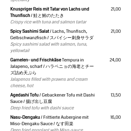
Knuspriger Reis mit Tatar von Lachs und
21,00
Thunfisch
/ 鮭と鮪のたたき
Crispy rice with tuna and salmon tartar
Spicy Sashimi Salat
/ Lachs, Thunfisch,
21,00
Gelbschwanzfisch / スパイシー刺身サラダ
Spicy sashimi salad with salmon, tuna,
yellowtail
Garnelen- und Frischkäse
Tempura in
24,00
Jalapeno, scharf /
ハラペニョの海老とチー
ズ詰め天ぷら
Jalapenos filled with prawns and cream
cheese, hot
Agedashi Tofu
/ Gebackener Tofu mit Dashi
13,50
Sauce / 揚げ出し豆腐
Deep fried tofu with dashi sauce
Nasu-Dengaku
/ Frittierte Aubergine mit
16,00
Miso-Dengaku Sauce / なす田楽
Deep fried eggplant with Miso-sauce