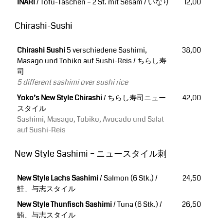
INARI
/ Tofu-Taschen – 2 St. mit Sesam / いなり
12,00
Chirashi-Sushi
Chirashi Sushi
5 verschiedene Sashimi,
38,00
Masago und Tobiko auf Sushi-Reis / ちらし寿
司
5 different sashimi over sushi rice
Yoko’s New Style Chirashi
/ ちらし寿司ニュー
42,00
スタイル
Sashimi, Masago, Tobiko, Avocado und Salat
auf Sushi-Reis
New Style Sashimi – ニュースタイル刺
New Style Lachs Sashimi
/ Salmon (6 Stk.) /
24,50
鮭、与志スタイル
New Style Thunfisch Sashimi
/ Tuna (6 Stk.) /
26,50
鮪、与志スタイル