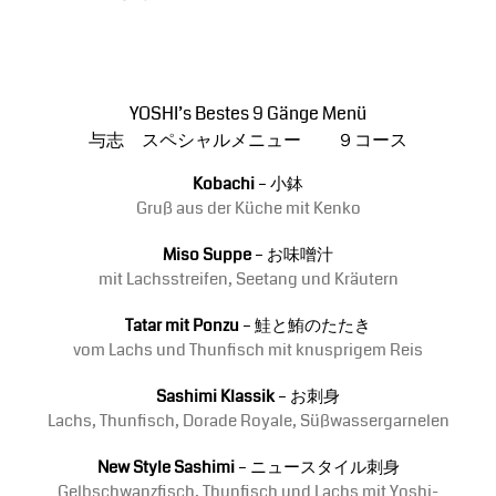
YOSHI’s Bestes 9 Gänge Menü
与志 スペシャルメニュー ９コース
Kobachi
– 小鉢
Gruß aus der Küche mit Kenko
Miso Suppe
– お味噌汁
mit Lachsstreifen, Seetang und Kräutern
Tatar mit Ponzu
– 鮭と鮪のたたき
vom Lachs und Thunfisch mit knusprigem Reis
Sashimi Klassik
– お刺身
Lachs, Thunfisch, Dorade Royale, Süßwassergarnelen
New Style Sashimi
– ニュースタイル刺身
Gelbschwanzfisch, Thunfisch und Lachs mit Yoshi-