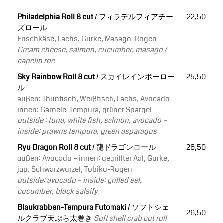
Philadelphia Roll 8 cut
/ フィラデルフィアチー
22,50
ズロール
Frischkäse, Lachs, Gurke, Masago-Rogen
Cream cheese, salmon, cucumber, masago /
capelin roe
Sky Rainbow Roll 8 cut
/ スカイレインボーロー
25,50
ル
außen: Thunfisch, Weißfisch, Lachs, Avocado –
innen: Garnele-Tempura, grüner Spargel
outside : tuna, white fish, salmon, avocado –
inside: prawns tempura, green asparagus
Ryu Dragon Roll 8 cut
/ 龍ドラゴンロール
26,50
außen: Avocado – innen: gegrillter Aal, Gurke,
jap. Schwarzwurzel, Tobiko-Rogen
outside: avocado – inside: grilled eel,
cucumber, black salsify
Blaukrabben-Tempura Futomaki
/ ソフトシェ
26,50
ルクラブ天ぷら太巻き
Soft shell crab cut roll