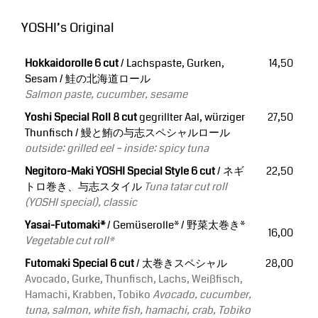
YOSHI’s Original
Hokkaidorolle 6 cut
/ Lachspaste, Gurken,
14,50
Sesam / 鮭の北海道ロール
Salmon paste, cucumber, sesame
Yoshi Special Roll 8 cut
gegrillter Aal, würziger
27,50
Thunfisch /
鰻と鮪の与志スペシャルロール
outside: grilled eel – inside: spicy tuna
Negitoro-Maki YOSHI Special Style 6 cut
/ ネギ
22,50
トロ巻き、与志スタイル
Tuna tatar cut roll
(YOSHI special), classic
Yasai-Futomaki*
/ Gemüserolle* / 野菜太巻き*
16,00
Vegetable cut roll*
Futomaki Special 6 cut
/ 太巻きスペシャル
28,00
Avocado, Gurke, Thunfisch, Lachs, Weißfisch,
Hamachi, Krabben, Tobiko
Avocado, cucumber,
tuna, salmon, white fish, hamachi, crab, Tobiko