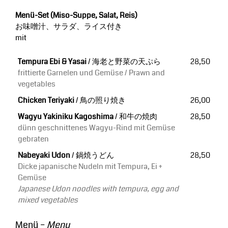
Menü-Set (Miso-Suppe, Salat, Reis)
お味噌汁、サラダ、ライス付き
mit
Tempura Ebi & Yasai
/ 海老と野菜の天ぷら
28,50
frittierte Garnelen und Gemüse / Prawn and
vegetables
Chicken Teriyaki
/ 鳥の照り焼き
26,00
Wagyu Yakiniku Kagoshima
/ 和牛の焼肉
28,50
dünn geschnittenes Wagyu-Rind mit Gemüse
gebraten
Nabeyaki Udon
/ 鍋焼うどん
28,50
Dicke japanische Nudeln mit Tempura, Ei +
Gemüse
Japanese Udon noodles with tempura, egg and
mixed vegetables
Menü –
Menu