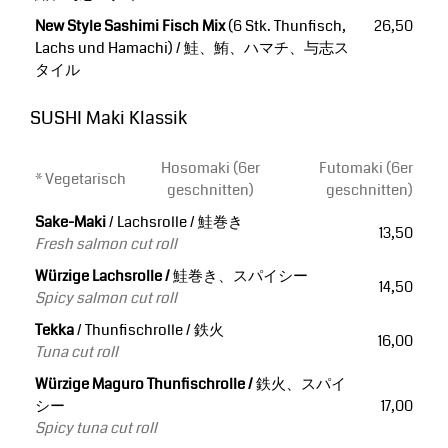
New Style Sashimi Fisch Mix
(6 Stk. Thunfisch,
26,50
Lachs und Hamachi) / 鮭、鮪、ハマチ、与志ス
タイル
SUSHI Maki Klassik
Hosomaki (6er
Futomaki (6er
* Vegetarisch
geschnitten)
geschnitten)
Sake-Maki
/ Lachsrolle / 鮭巻き
13,50
Fresh salmon cut roll
Würzige Lachsrolle /
鮭巻き、スパイシー
14,50
Spicy salmon cut roll
Tekka
/ Thunfischrolle / 鉄火
16,00
Tuna cut roll
Würzige Maguro Thunfischrolle /
鉄火、スパイ
シー
17,00
Spicy tuna cut roll