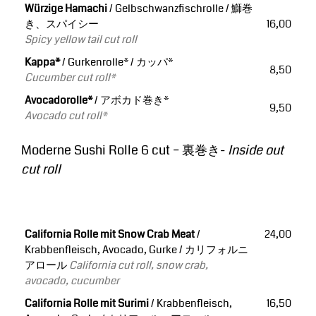
Würzige Hamachi
/ Gelbschwanzfischrolle / 鰤巻
き、スパイシー
16,00
Spicy yellow tail cut roll
Kappa*
/ Gurkenrolle* / カッパ*
8,50
Cucumber cut roll*
Avocadorolle*
/ アボカド巻き*
9,50
Avocado cut roll*
Moderne Sushi Rolle 6 cut – 裏巻き-
Inside out
cut roll
California Rolle mit Snow Crab Meat
/
24,00
Krabbenfleisch, Avocado, Gurke / カリフォルニ
アロール
California cut roll, snow crab,
avocado, cucumber
California Rolle mit Surimi
/ Krabbenfleisch,
16,50