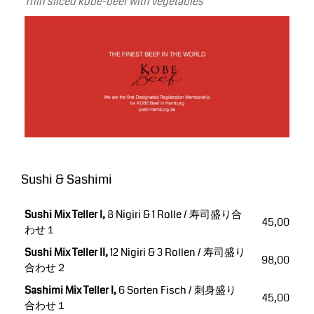
Thin sliced kobe-beef with vegetables
Sushi & Sashimi
Sushi Mix Teller I,
8 Nigiri & 1 Rolle / 寿司盛り合
45,00
わせ１
Sushi Mix Teller II,
12 Nigiri & 3 Rollen / 寿司盛り
98,00
合わせ２
Sashimi Mix Teller I,
6 Sorten Fisch / 刺身盛り
45,00
合わせ１