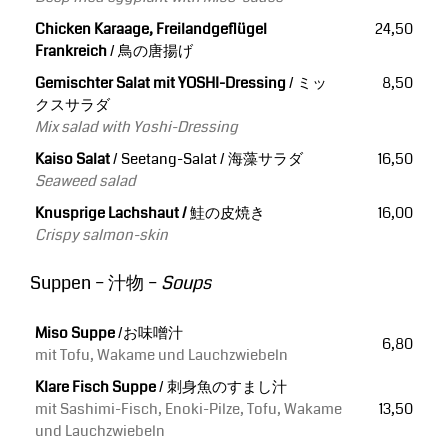
Chicken Karaage, Freilandgeflügel
24,50
Frankreich
/ 鳥の唐揚げ
Gemischter Salat mit YOSHI-Dressing
/ ミッ
8,50
クスサラダ
Mix salad with Yoshi-Dressing
Kaiso Salat
/ Seetang-Salat / 海藻サラダ
16,50
Seaweed salad
Knusprige Lachshaut /
鮭の皮焼き
16,00
Crispy salmon-skin
Suppen – 汁物 –
Soups
Miso Suppe
/お味噌汁
6,80
mit Tofu, Wakame und Lauchzwiebeln
Klare Fisch Suppe
/ 刺身魚のすまし汁
mit Sashimi-Fisch, Enoki-Pilze, Tofu, Wakame
13,50
und Lauchzwiebeln