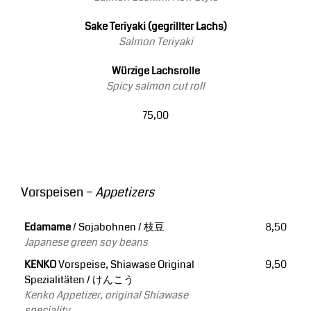
Sake Teriyaki (gegrillter Lachs)
Salmon Teriyaki
Würzige Lachsrolle
Spicy salmon cut roll
75,00
Vorspeisen –
Appetizers
Edamame
/ Sojabohnen / 枝豆
8,50
Japanese green soy beans
KENKO
Vorspeise, Shiawase Original
9,50
Spezialitäten / けんこう
Kenko Appetizer, original Shiawase
speciality