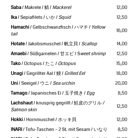
Saba
/ Makrele / 鯖 /
Mackerel
12,00
Ika
/ Sepiafilets / いか /
Squid
12,50
Hamachi
/ Gelbschwanzfisch / ハマチ /
Yellow
16,00
tail
Hotate
/ Jakobsmuschel / 帆立貝 /
Scallop
14,00
Amaebi
/ Süßgarnelen / 甘エビ / S
weet shrimp
12,50
Tako
/ Octopus / たこ /
Octopus
15,00
Unagi
/ Gegrillter Aal / 鰻 /
Grilled Eel
18,00
Uni
/ Seeigel / ウニ /
Sea urchin
20,00
Tamago
/ Japanisches Ei / 玉子焼き /
Egg
8,50
Lachshaut
/ knusprig gegrillt / 鮭皮のグリル
/
12,50
Salmon skin
Hokki
/ Hornmuschel / ホッキ貝
12,00
INARI
/ Tofu-Taschen – 2 St. mit Sesam / いなり
8,50