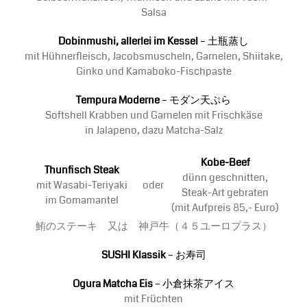
Salsa
Dobinmushi, allerlei im Kessel
– 土瓶蒸し
mit Hühnerfleisch, Jacobsmuscheln, Garnelen, Shiitake,
Ginko und Kamaboko-Fischpaste
Tempura Moderne
– モダン天ぷら
Softshell Krabben und Garnelen mit Frischkäse
in Jalapeno, dazu Matcha-Salz
Kobe-Beef
Thunfisch Steak
dünn geschnitten,
mit Wasabi-Teriyaki
oder
Steak-Art gebraten
im Gomamantel
(mit Aufpreis 85,- Euro)
鮪のステーキ 又は 神戸牛（４５ユーロプラス）
SUSHI Klassik
– お寿司
Ogura Matcha Eis
– 小倉抹茶アイス
mit Früchten